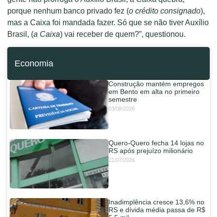
porque nenhum banco privado fez (
o crédito consignado
),
mas a Caixa foi mandada fazer. Só que se não tiver Auxílio
Brasil, (
a Caixa
) vai receber de quem?”, questionou.
Economia
Construção mantém empregos
em Bento em alta no primeiro
semestre
03/08/2026
Quero-Quero fecha 14 lojas no
RS após prejuízo milionário
21/07/2026
Inadimplência cresce 13,6% no
RS e dívida média passa de R$