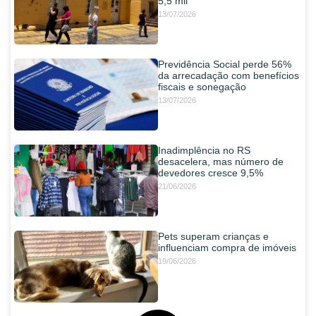
5,5 mil
13/07/2026
Previdência Social perde 56%
da arrecadação com benefícios
fiscais e sonegação
13/07/2026
Inadimplência no RS
desacelera, mas número de
devedores cresce 9,5%
21/06/2026
Pets superam crianças e
influenciam compra de imóveis
19/06/2026