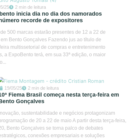
05/25
2 min de leitura
ento inicia dia no dia dos namorados
número recorde de expositores
de 500 marcas estarão presentes de 12 a 22 de
 em Bento Gonçalves Fazendo jus ao título de
feira multissetorial de compras e entretenimento
s, a ExpoBento terá, em sua 33ª edição, o maior
...
19/05/25
2 min de leitura
10ª Fiema Brasil começa nesta terça-feira em
Bento Gonçalves
Inovação, sustentabilidade e negócios protagonizam
programação de 20 a 22 de maio A partir desta terça-feira,
20, Bento Gonçalves se torna palco de debates
estratégicos, conexões empresariais e soluções