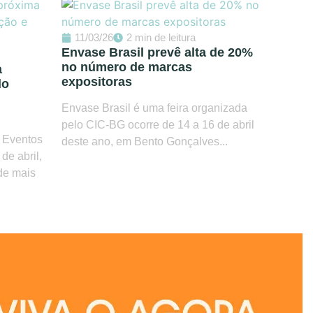
11/03/26
2 min de leitura
Envase Brasil prevê alta de 20%
no número de marcas
a
expositoras
do
Envase Brasil é uma feira organizada
pelo CIC-BG ocorre de 14 a 16 de abril
 Eventos
deste ano, em Bento Gonçalves...
de abril,
de mais