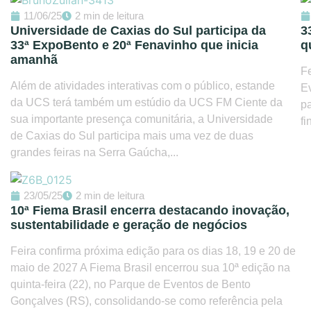
11/06/25
2 min de leitura
Universidade de Caxias do Sul participa da
3
33ª ExpoBento e 20ª Fenavinho que inicia
q
amanhã
Fe
Além de atividades interativas com o público, estande
E
da UCS terá também um estúdio da UCS FM Ciente da
pa
sua importante presença comunitária, a Universidade
fi
de Caxias do Sul participa mais uma vez de duas
grandes feiras na Serra Gaúcha,...
23/05/25
2 min de leitura
10ª Fiema Brasil encerra destacando inovação,
sustentabilidade e geração de negócios
Feira confirma próxima edição para os dias 18, 19 e 20 de
maio de 2027 A Fiema Brasil encerrou sua 10ª edição na
quinta-feira (22), no Parque de Eventos de Bento
Gonçalves (RS), consolidando-se como referência pela