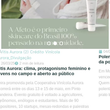
04/
Pole
da p
26/03/25
2 min de leitura
itis Aurora: clima, protagonismo feminino e
Em Mo
ovens no campo e aberto ao público
venced
ira promovida pela Cooperativa Vinícola Aurora
Quem q
orrerá entre os dias 13 e 15 de maio, em Pinto
polent
ndeira. Evento gratuito é voltado a agricultores,
prato 
rônomos, enólogos e estudantes. Mais de 90
positores, 10 startups, mesas-redondas e palestras