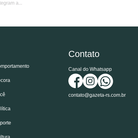
tegram a...
Contato
mportamento
Canal do Whatsapp
cora
cê
contato@gazeta-rs.com.br
lítica
porte
ltura