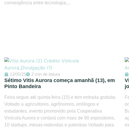
convergência entre tecnologia,...
12/05/25
2 min de leitura
Sétimo Vitis Aurora começa amanhã (13), em
V
Pinto Bandeira
j
Feira segue até quinta-feira (15) e tem entrada gratuita.
Fe
Voltado a agricultores, agrônomos, enólogos e
oc
estudantes, evento promovido pela Cooperativa
Ba
Vinícola Aurora e contará com mais de 90 expositores,
ag
10 startups, mesas-redondas e palestras Voltado para
ex