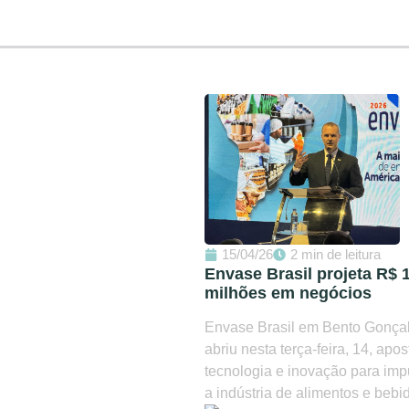
15/04/26
2 min de leitura
Envase Brasil projeta R$ 
milhões em negócios
Envase Brasil em Bento Gonça
abriu nesta terça-feira, 14, apo
tecnologia e inovação para imp
a indústria de alimentos e bebid