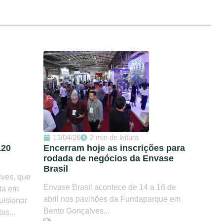
13/04/26
2 min de leitura
120
Encerram hoje as inscrições para
rodada de negócios da Envase
Brasil
lves, que
Envase Brasil acontece de 14 a 16 de
sta em
abril nos pavihões da Fundaparque em
ulsionar
Bento Gonçalves...
as...