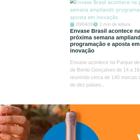
09/04/26
2 min de leitura
Envase Brasil acontece n
próxima semana amplian
programação e aposta em
inovação
Envase acontece no Parque de
de Bento Gonçalves de 14 a 16 
reunindo cerca de 140 marcas 
de dez países...