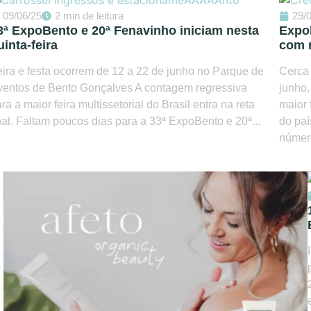
09/06/25
2 min de leitura
29/
3ª ExpoBento e 20ª Fenavinho iniciam nesta
Expob
uinta-feira
com 
ira e festa ocorrem de 12 a 22 de junho no Parque de
Cerca 
ventos de Bento Gonçalves A contagem regressiva
junho,
ra a maior feira multissetorial do Brasil entra na reta
maior 
nal. Faltam poucos dias para a 33ª ExpoBento e 20ª...
do paí
número