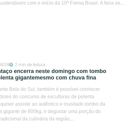
sustentáveis com o início da 10ª Fiema Brasil. A feira se...
08/24
2 min de leitura
ntaço encerra neste domingo com tombo
olenta gigantemesmo com chuva fina
nte Belo do Sul, também é possível conhecer
ores do concurso de esculturas de polenta
uiser assistir ao autêntico e inusitado tombo da
a gigante de 800kg, e degustar uma porção do
tradicional da culinária da região,...