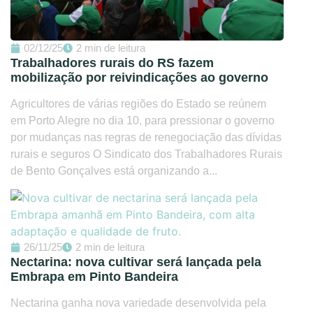
02/12/25
2 min de leitura
Trabalhadores rurais do RS fazem
mobilização por reivindicações ao governo
Agricultores de várias regiões do Estado se reúnem
em Porto Alegre no dia 10, para pressionar o governo
por mudanças nas regras de renegociação das dívidas
rurais e seguros O Sindicato dos Trabalhadores Rurais
de Bento Gonçalves está organizando a...
26/11/25
2 min de leitura
Nectarina: nova cultivar será lançada pela
Embrapa em Pinto Bandeira
Nectarina ganha nova variedade desenvolvida pela