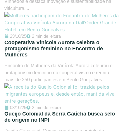
Vinhedos e destaca inovação e sustentabilidade na
viticultura....
29/10/25
2 min de leitura
Cooperativa Vinícola Aurora celebra o
protagonismo feminino no Encontro de
Mulheres
Encontro de Mulheres da Vinícola Aurora celebrou o
protagonismo feminino no cooperativismo e reuniu
mais de 350 participantes em Bento Gonçalves....
08/10/25
2 min de leitura
Queijo Colonial da Serra Gaúcha busca selo
de origem no INPI
Danilo Cavalcanti Gomes coordena o projeto de