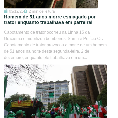
03/12/25
2 min de leitura
Homem de 51 anos morre esmagado por
trator enquanto trabalhava em parreiral
Capotamento de trator ocorreu na Linha 15 da
Graciema e mobilizou bombeiros, Samu e Polícia Civil
Capotamento de trator provocou a morte de um homem
de 51 anos na noite desta segunda-feira, 2 de
dezembro, enquanto ele trabalhava em um...