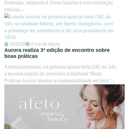
Embrapa, adaptada à Serra Gaúcha e com coloração
intensa....
13/11/25
2 min de leitura
Aurora realiza 3ª edição de encontro sobre
boas práticas
A Aurora promove, na próxima quarta-feira (19), às 14h,
a terceira edição do seminário trabalhista “Boas
Práticas Aurora: direitos e sustentabilidade em foco”....