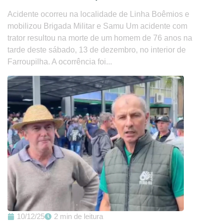
Acidente ocorreu na localidade de Linha Boêmios e
mobilizou Brigada Militar e Samu Um acidente com
trator resultou na morte de um homem de 76 anos na
tarde deste sábado, 13 de dezembro, no interior de
Farroupilha. A ocorrência foi...
10/12/25
2 min de leitura