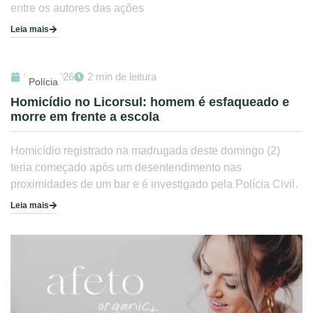
entre os autores das ações
Leia mais
02/08/2026
2 min de leitura
Polícia
Homicídio no Licorsul: homem é esfaqueado e
morre em frente a escola
Homicídio registrado na madrugada deste domingo (2)
teria começado após um desentendimento nas
proximidades de um bar e é investigado pela Polícia Civil.
Leia mais