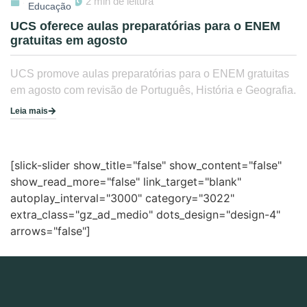
31/07/2026
2 min de leitura
Educação
UCS oferece aulas preparatórias para o ENEM
gratuitas em agosto
UCS promove aulas preparatórias para o ENEM gratuitas
em agosto com revisão de Português, História e Geografia.
Leia mais
[slick-slider show_title="false" show_content="false"
show_read_more="false" link_target="blank"
autoplay_interval="3000" category="3022"
extra_class="gz_ad_medio" dots_design="design-4"
arrows="false"]