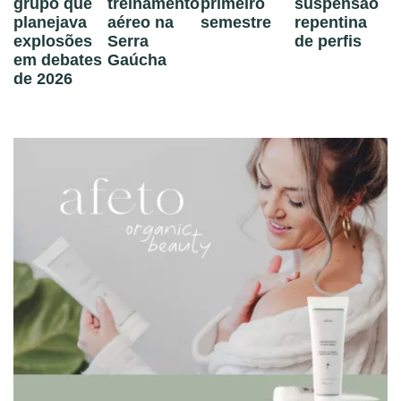
grupo que
treinamento
primeiro
suspensão
planejava
aéreo na
semestre
repentina
explosões
Serra
de perfis
em debates
Gaúcha
de 2026