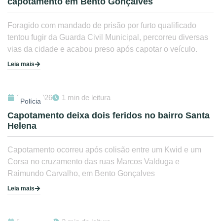
capotamento em Bento Gonçalves
Foragido com mandado de prisão por furto qualificado
tentou fugir da Guarda Civil Municipal, percorreu diversas
vias da cidade e acabou preso após capotar o veículo.
Leia mais
31/07/2026
1 min de leitura
Polícia
Capotamento deixa dois feridos no bairro Santa
Helena
Capotamento ocorreu após colisão entre um Kwid e um
Corsa no cruzamento das ruas Marcos Valduga e
Raimundo Carvalho, em Bento Gonçalves
Leia mais