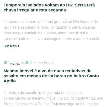
Temporais isolados voltam ao RS; Serra terá
chuva irregular nesta segunda
Temporais retornam de forma gradual ao Rio Grande do
Sul nesta segunda-feira (3), enquanto a Serra Gaúcha
deve ter predomínio de nuvens, aberturas de sol e
possibilidade de chuva passageira entre a tarde e a noite.
Leia mais
02/08/2026
2 min de leitura
Polícia
Mesmo imóvel é alvo de duas tentativas de
assalto em menos de 24 horas no bairro Santo
Antão
Tentativa de assalto foi registrada em dois dias
consecutivos no mesmo imóvel, no Bairro Santo Antão, em
Bento Gonçalves. A Polícia Civil investiga se há ligação