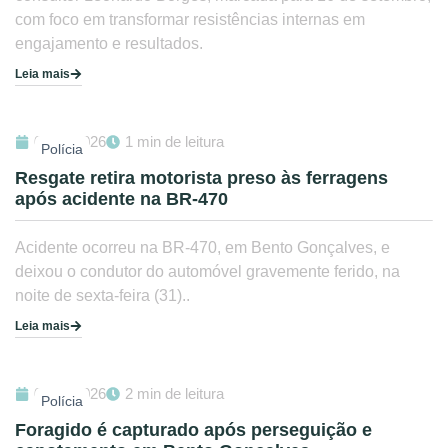
com foco em transformar resistências internas em
engajamento e resultados.
Leia mais
01/08/2026
1 min de leitura
Polícia
Resgate retira motorista preso às ferragens
após acidente na BR-470
Acidente ocorreu na BR-470, em Bento Gonçalves, e
deixou o condutor do automóvel gravemente ferido, na
noite de sexta-feira (31)..
Leia mais
01/08/2026
2 min de leitura
Polícia
Foragido é capturado após perseguição e