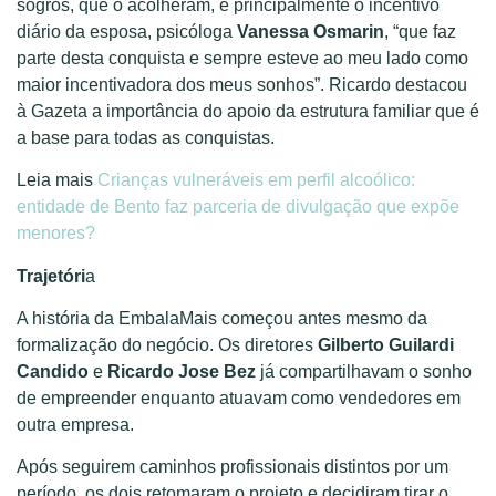
sogros, que o acolheram, e principalmente o incentivo
diário da esposa, psicóloga
Vanessa Osmarin
, “que faz
parte desta conquista e sempre esteve ao meu lado como
maior incentivadora dos meus sonhos”. Ricardo destacou
à Gazeta a importância do apoio da estrutura familiar que é
a base para todas as conquistas.
Leia mais
Crianças vulneráveis em perfil alcoólico:
entidade de Bento faz parceria de divulgação que expõe
menores?
Trajetóri
a
A história da EmbalaMais começou antes mesmo da
formalização do negócio. Os diretores
Gilberto Guilardi
Candido
e
Ricardo Jose Bez
já compartilhavam o sonho
de empreender enquanto atuavam como vendedores em
outra empresa.
Após seguirem caminhos profissionais distintos por um
período, os dois retomaram o projeto e decidiram tirar o