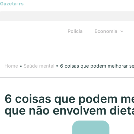
Gazeta-rs
Polícia
Economia
Home
»
Saúde mental
»
6 coisas que podem melhorar se
6 coisas que podem m
que não envolvem dieta