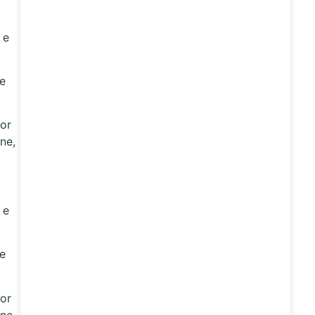
 e
le
or
ne,
 e
le
or
ne,