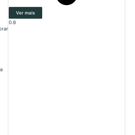
Ver mais
orar
ra