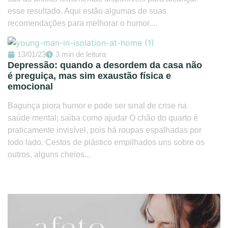
esse resultado. Aqui estão algumas de suas
recomendações para melhorar o humor....
13/01/23
3 min de leitura
Depressão: quando a desordem da casa não
é preguiça, mas sim exaustão física e
emocional
Bagunça piora humor e pode ser sinal de crise na
saúde mental; saiba como ajudar O chão do quarto é
praticamente invisível, pois há roupas espalhadas por
todo lado. Cestos de plástico empilhados uns sobre os
outros, alguns cheios...