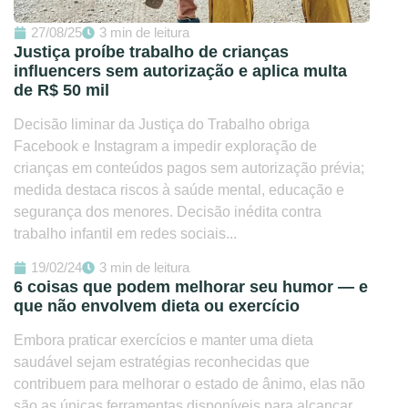
27/08/25
3 min de leitura
Justiça proíbe trabalho de crianças
influencers sem autorização e aplica multa
de R$ 50 mil
Decisão liminar da Justiça do Trabalho obriga
Facebook e Instagram a impedir exploração de
crianças em conteúdos pagos sem autorização prévia;
medida destaca riscos à saúde mental, educação e
segurança dos menores. Decisão inédita contra
trabalho infantil em redes sociais...
19/02/24
3 min de leitura
6 coisas que podem melhorar seu humor — e
que não envolvem dieta ou exercício
Embora praticar exercícios e manter uma dieta
saudável sejam estratégias reconhecidas que
contribuem para melhorar o estado de ânimo, elas não
são as únicas ferramentas disponíveis para alcançar