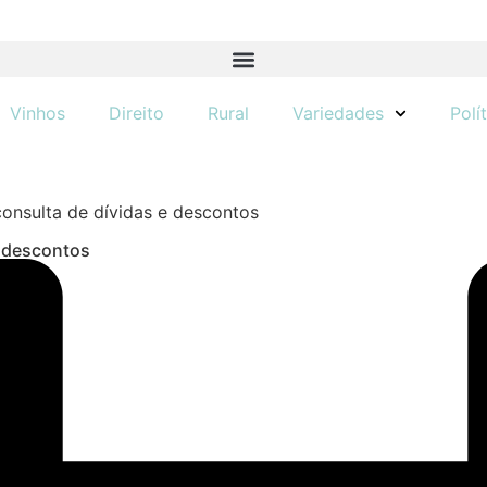
Vinhos
Direito
Rural
Variedades
Polí
 consulta de dívidas e descontos
e descontos