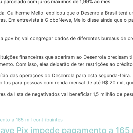
, ou parcelado com juros máximos de 1,99% ao mês
a, Guilherme Mello, explicou que o Desenrola Brasil terá u
ras. Em entrevista à GloboNews, Mello disse ainda que o pa
a gov br, vai congregar dados de diferentes bureaus de cré
tituições financeiras que aderiram ao Desenrola precisam t
to. Com isso, eles deixarão de ter restrições ao crédito
nício das operações do Desenrola para esta segunda-feira.
bitos para pessoas com renda mensal de até R$ 20 mil, qu
 da lista de negativados vai beneficiar 1,5 milhão de pes
chave Pix impede pagamento a 165 