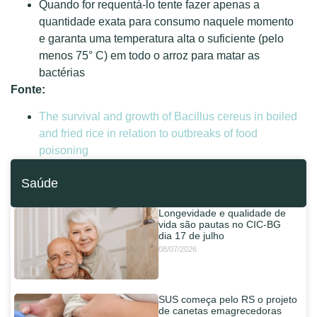
Quando for requentá-lo tente fazer apenas a
quantidade exata para consumo naquele momento
e garanta uma temperatura alta o suficiente (pelo
menos 75° C) em todo o arroz para matar as
bactérias
Fonte:
The survival and growth of Bacillus cereus in boiled
and fried rice in relation to outbreaks of food
poisoning
Saúde
Longevidade e qualidade de
vida são pautas no CIC-BG
dia 17 de julho
08/07/2026
SUS começa pelo RS o projeto
de canetas emagrecedoras