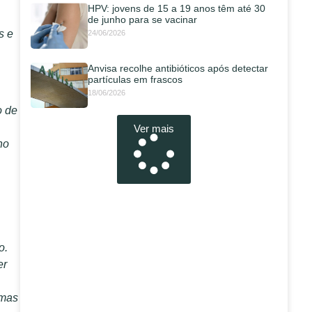
HPV: jovens de 15 a 19 anos têm até 30
de junho para se vacinar
s e
24/06/2026
Anvisa recolhe antibióticos após detectar
partículas em frascos
18/06/2026
o de
Ver mais
no
o.
er
emas