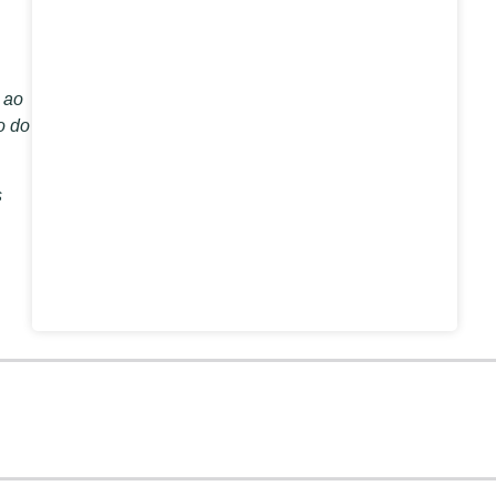
 ao
o do
s