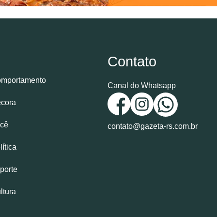
Contato
mportamento
Canal do Whatsapp
cora
cê
contato@gazeta-rs.com.br
lítica
porte
ltura