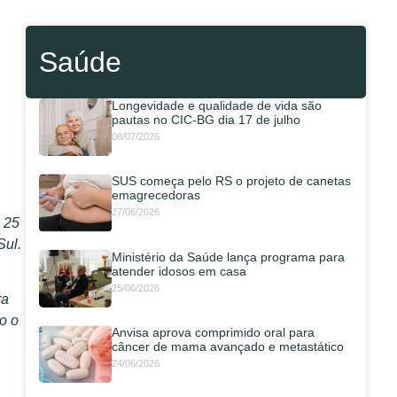
Saúde
Longevidade e qualidade de vida são
pautas no CIC-BG dia 17 de julho
08/07/2026
SUS começa pelo RS o projeto de canetas
emagrecedoras
27/06/2026
 25
Sul.
Ministério da Saúde lança programa para
atender idosos em casa
25/06/2026
ra
o o
Anvisa aprova comprimido oral para
câncer de mama avançado e metastático
24/06/2026