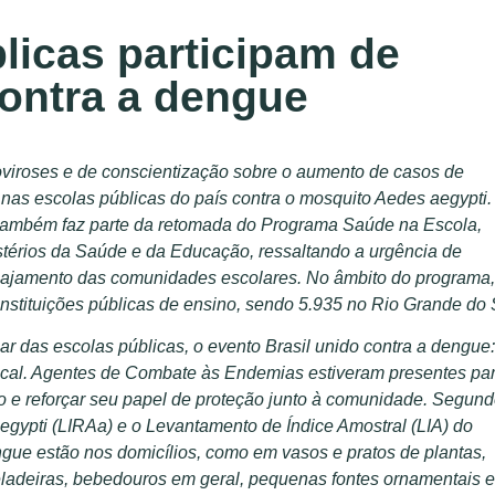
blicas participam de
contra a dengue
viroses e de conscientização sobre o aumento de casos de
 nas escolas públicas do país contra o mosquito Aedes aegypti.
o também faz parte da retomada do Programa Saúde na Escola,
stérios da Saúde e da Educação, ressaltando a urgência de
gajamento das comunidades escolares. No âmbito do programa,
nstituições públicas de ensino,
sendo 5.935 no Rio Grande do 
r das escolas públicas, o evento Brasil unido contra a dengue:
ocal. Agentes de Combate às Endemias estiveram presentes pa
o e reforçar seu papel de proteção junto à comunidade. Segund
egypti (LIRAa) e o Levantamento de Índice Amostral (LIA) do
gue estão nos domicílios, como em vasos e pratos de plantas,
geladeiras, bebedouros em geral, pequenas fontes ornamentais e