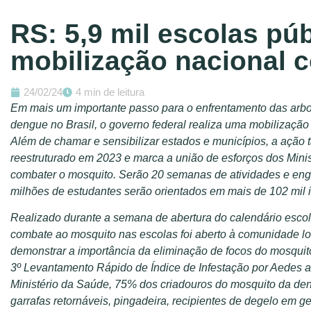
RS: 5,9 mil escolas pú
mobilização nacional 
24/02/24
4 min de leitura
Em mais um importante passo para o enfrentamento das arbo
dengue no Brasil, o governo federal realiza uma mobilização
Além de chamar e sensibilizar estados e municípios, a açã
reestruturado em 2023 e marca a união de esforços dos Mini
combater o mosquito. Serão 20 semanas de atividades e en
milhões de estudantes serão orientados em mais de 102 mil i
Realizado durante a semana de abertura do calendário escola
combate ao mosquito nas escolas foi aberto à comunidade l
demonstrar a importância da eliminação de focos do mosquit
3º Levantamento Rápido de Índice de Infestação por Aedes a
Ministério da Saúde, 75% dos criadouros do mosquito da den
garrafas retornáveis, pingadeira, recipientes de degelo em 