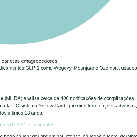
medicamentos GLP-1 como Wegovy, Mounjaro e Ozempic, usados
 (MHRA) analisa cerca de 400 notificações de complicações
rmadas. O sistema Yellow Card, que monitora reações adversas,
dos últimos 18 anos.
is de 482 mil visitantes
e pode causar dor abdominal intensa, náuseas e febre, geralm