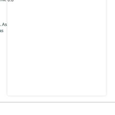
. As
as