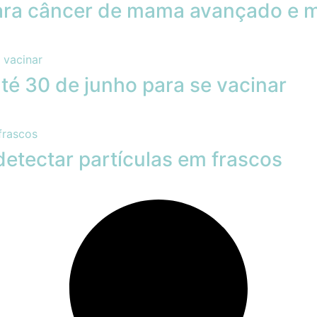
ara câncer de mama avançado e m
té 30 de junho para se vacinar
detectar partículas em frascos