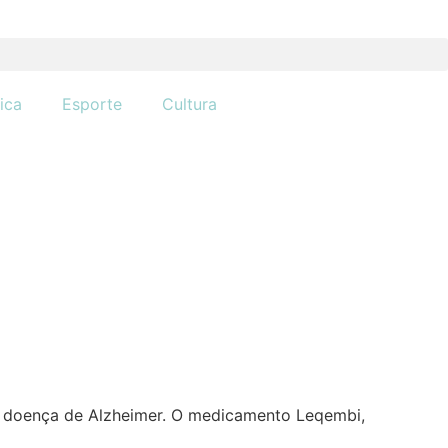
tica
Esporte
Cultura
a a doença de Alzheimer. O medicamento Leqembi,