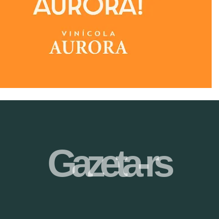
Gazeta-rs