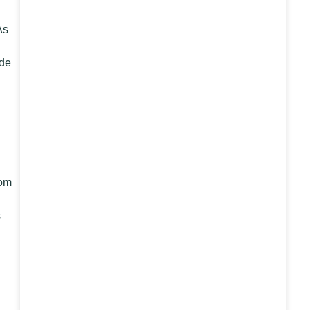
As
 de
com
s