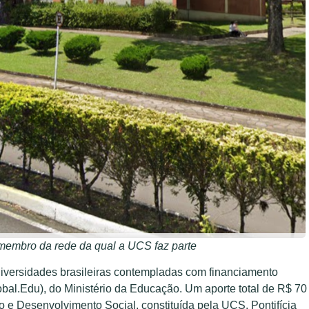
-membro da rede da qual a UCS faz parte
niversidades brasileiras contempladas com financiamento
al.Edu), do Ministério da Educação. Um aporte total de R$ 70
 e Desenvolvimento Social, constituída pela UCS, Pontifícia