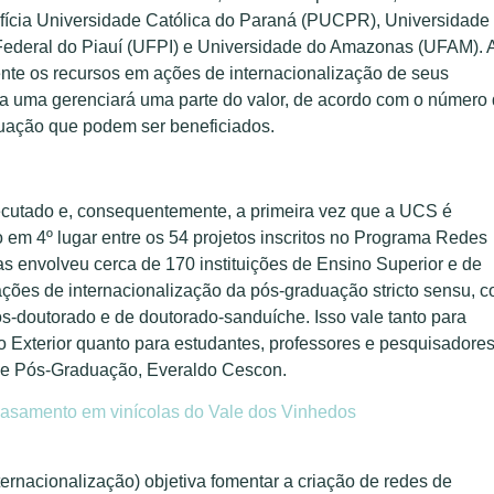
fícia Universidade Católica do Paraná (PUCPR), Universidade
Federal do Piauí (UFPI) e Universidade do Amazonas (UFAM). 
ente os recursos em ações de internacionalização de seus
a uma gerenciará uma parte do valor, de acordo com o número
uação que podem ser beneficiados.
cutado e, consequentemente, a primeira vez que a UCS é
o em 4º lugar entre os 54 projetos inscritos no Programa Redes
tas envolveu cerca de 170 instituições de Ensino Superior e de
 ações de internacionalização da pós-graduação stricto sensu, 
ós-doutorado e de doutorado-sanduíche. Isso vale tanto para
o Exterior quanto para estudantes, professores e pesquisadore
sa e Pós-Graduação, Everaldo Cescon.
asamento em vinícolas do Vale dos Vinhedos
rnacionalização) objetiva fomentar a criação de redes de