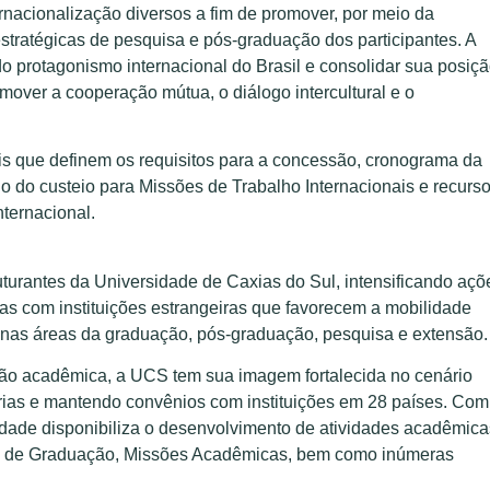
ernacionalização diversos a fim de promover, por meio da
stratégicas de pesquisa e pós-graduação dos participantes. A
 do protagonismo internacional do Brasil e consolidar sua posiç
omover a cooperação mútua, o diálogo intercultural e o
ais que definem os requisitos para a concessão, cronograma da
lo do custeio para Missões de Trabalho Internacionais e recurs
ternacional.
turantes da Universidade de Caxias do Sul, intensificando açõ
ias com instituições estrangeiras que favorecem a mobilidade
, nas áreas da graduação, pós-graduação, pesquisa e extensão.
ção acadêmica, a UCS tem sua imagem fortalecida no cenário
cerias e mantendo convênios com instituições em 28 países. Com
idade disponibiliza o desenvolvimento de atividades acadêmica
es de Graduação, Missões Acadêmicas, bem como inúmeras