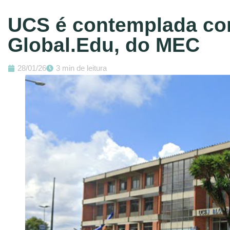
UCS é contemplada co
Global.Edu, do MEC
28/01/26
3 min de leitura