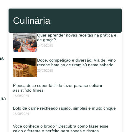
Culinária
Quer aprender novas receitas na prática e
de graça?
14/06/2025
as
Doce, competição e diversão: Via del Vino
recebe batalha de tiramisù neste sábado
23/05/2025
Pipoca doce super fácil de fazer para se deliciar
assistindo filmes
18/08/2024
ria
Bolo de carne recheado rápido, simples e muito chique
18/08/2024
Você conhece o brodo? Descubra como fazer esse
caldo diferente e perfeito para sopas e risotos