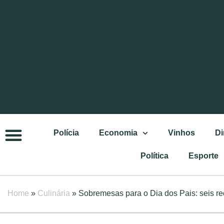
Polícia
Economia
Vinhos
Di
Política
Esporte
Home
»
Culinária
»
Sobremesas para o Dia dos Pais: seis re