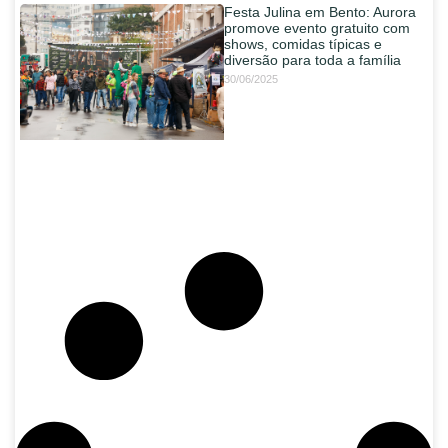
Festa Julina em Bento: Aurora
promove evento gratuito com
shows, comidas típicas e
diversão para toda a família
30/06/2025