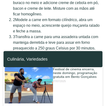
buraco no meio e adicione creme de cebola em pó,
bacon e creme de leite. Misture com as mãos até
ficar homogêneo.
2
Modele a carne em formato cilíndrico, abra um
espaço no meio, acrescente queijo muçarela ralado
e feche a massa.
3
Transfira a carne para uma assadeira untada com
manteiga derretida e leve para assar em forno
preaquecido a 250 graus Celsius por 30 minutos.
Culinária
,
Variedades
Festival de cinema encerra,
neste domingo, programação
gratuita em Bento Gonçalves
27/07/2025