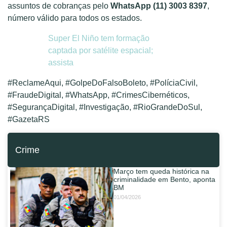
assuntos de cobranças pelo
WhatsApp (11) 3003 8397
,
número válido para todos os estados.
Super El Niño tem formação
captada por satélite espacial;
assista
#ReclameAqui, #GolpeDoFalsoBoleto, #PolíciaCivil,
#FraudeDigital, #WhatsApp, #CrimesCibernéticos,
#SegurançaDigital, #Investigação, #RioGrandeDoSul,
#GazetaRS
Crime
Março tem queda histórica na
criminalidade em Bento, aponta
BM
01/04/2026