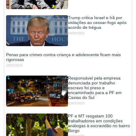
Trump critica Israel e Irã por
violações ao cessar-fogo após
acordo de trégua
24/06/2025
Penas para crimes contra criança e adolescente ficam mais
rigorosas
15/01/2024
Responsável pela empresa
denunciada por trabalho
escravo foi preso e
encaminhado para a PF em
Caxias do Sul
23/02/2023
PF e MT resgatam 100
trabalhadores em condições
análogas à escravidão no bairro
Borgo