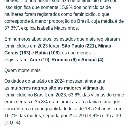
mortes. E ainda assim, sua taxa de feminicídio é de 0,9.
Isso significa que somente 15,9% dos homicídios de
mulheres foram registrados como feminicídio, o que
corresponde à menor proporção do Brasil, cuja média é de
37,3%”, explica Isabella Matosinhos.
Em números absolutos, os estados que mais registraram
feminicídios em 2023 foram
São Paulo (221), Minas
Gerais (183) e Bahia (108)
; os que menos
registraram,
Acre (10), Roraima (6) e Amapá (4)
.
Quem morre mais
Os dados do anuário de 2024 mostram ainda que
as
mulheres negras são as maiores vítimas
do
feminicídio no Brasil: em 2023, 63,6% das vítimas do crime
eram negras e 35,8% eram brancas. Já a faixa etária que
concentrou a maior quantidade foi a de 18 a 24 anos, com
16,7% das mortes, seguida por 25 a 29 (14,4%) e 35 a 39
(13,6%).