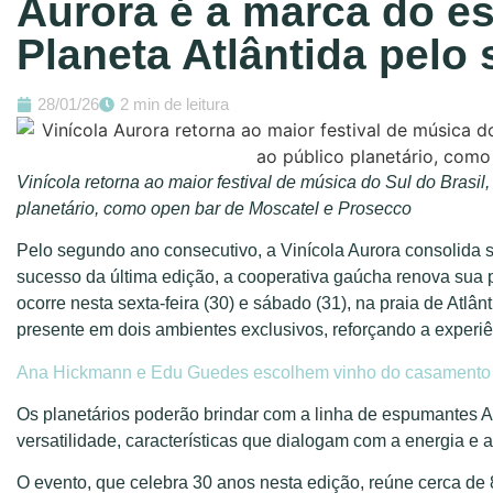
Aurora é a marca do es
Planeta Atlântida pel
28/01/26
2 min de leitura
Vinícola retorna ao maior festival de música do Sul do Brasil
planetário, como open bar de Moscatel e Prosecco
Pelo segundo ano consecutivo, a Vinícola Aurora consolida s
sucesso da última edição, a cooperativa gaúcha renova sua p
ocorre nesta sexta-feira (30) e sábado (31), na praia de Atl
presente em dois ambientes exclusivos, reforçando a experi
Ana Hickmann e Edu Guedes escolhem vinho do casamento e
Os planetários poderão brindar com a linha de espumantes Au
versatilidade, características que dialogam com a energia 
O evento, que celebra 30 anos nesta edição, reúne cerca de