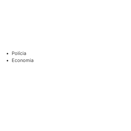
Polícia
Economia