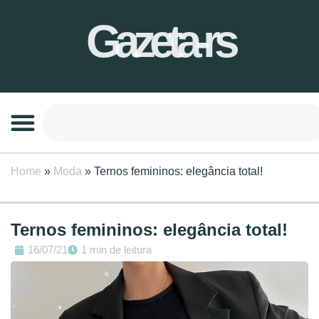
Gazeta-rs
Home
»
Moda
»
Ternos femininos: elegância total!
Ternos femininos: elegância total!
16/07/21
1 min de leitura