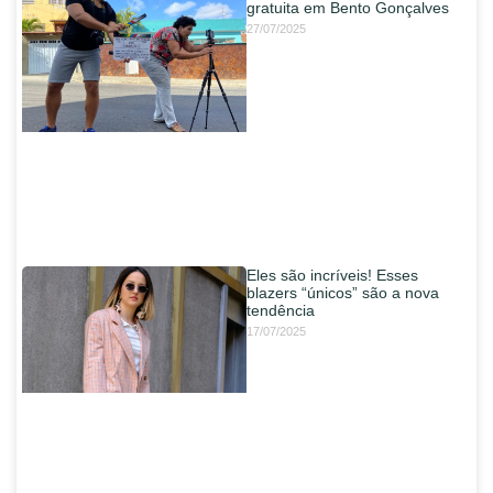
gratuita em Bento Gonçalves
27/07/2025
Eles são incríveis! Esses
blazers “únicos” são a nova
tendência
17/07/2025