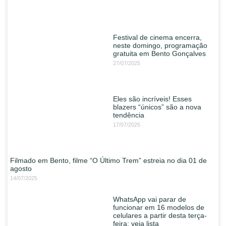
Festival de cinema encerra,
neste domingo, programação
gratuita em Bento Gonçalves
27/07/2025
Eles são incríveis! Esses
blazers “únicos” são a nova
tendência
17/07/2025
Filmado em Bento, filme “O Último Trem” estreia no dia 01 de
agosto
14/07/2025
WhatsApp vai parar de
funcionar em 16 modelos de
celulares a partir desta terça-
feira; veja lista