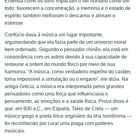
Entenda
como o
s sons impactam o ser humano como um
todo: favorecem a concentração, a memória e o estado de
espírito; também melhoram o descanso e aliviam o
estresse
Confúcio dava à música um lugar importante,
argumentando que ela fazia parte de um universo moral
bem ordenado. Segundo o pensador chinês, ela está em
consonância com os astros devido à sua capacidade de
restaurar a ordem do mundo físico por meio de sua
harmonia. “A música, como verdadeiro espelho do caráter,
torna impossível a simulação ou o engano”, ele dizia. Na
antiga Grécia, a música era interpretada pelos grandes
pensadores como uma força que influenciava o
pensamento, as emoções e a saúde física. Prova disso é
que, em 600 a.C., em Esparta, Tales de Creta — um
músico grego e poeta lírico originário da ilha homônima —
foi reconhecido por curar uma praga com poderes
musicais.