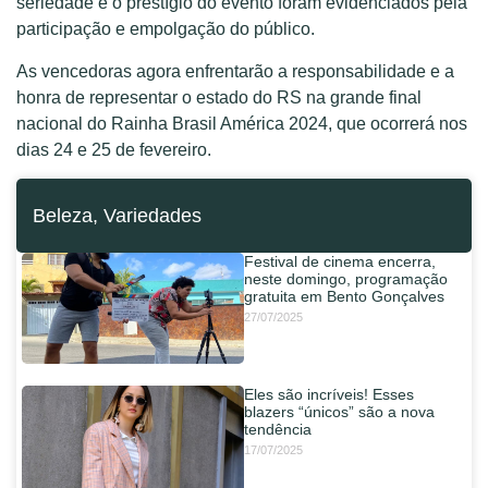
seriedade e o prestígio do evento foram evidenciados pela
participação e empolgação do público.
As vencedoras agora enfrentarão a responsabilidade e a
honra de representar o estado do RS na grande final
nacional do Rainha Brasil América 2024, que ocorrerá nos
dias 24 e 25 de fevereiro.
Beleza
,
Variedades
Festival de cinema encerra,
neste domingo, programação
gratuita em Bento Gonçalves
27/07/2025
Eles são incríveis! Esses
blazers “únicos” são a nova
tendência
17/07/2025