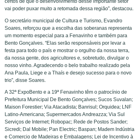
certos de que o desenvolvimento desse importante setor
vai poder puxar muito a retomada dessa região”, destacou.
O secretário municipal de Cultura e Turismo, Evandro
Soares, reforçou que a escolha das soberanas representa
um momento especial para a Fenavinho e também para
Bento Gonçalves. “Elas serão responsáveis por levar a
festa para todo o país e mostrar o orgulho da nossa terra,
da nossa gente, dos agricultores e, sobretudo, divulgar o
nosso vinho. Agradecendo o belo trabalho realizado pela
Ana Paula, Liege e a Thaís e desejo sucesso para o novo
trio”, disse Soares.
A 32ª ExpoBento e a 19ª Fenavinho têm o patrocínio de
Prefeitura Municipal De Bento Gonçalves; Sucos Suvalan;
Maison Forestier; Via Atacadista; Banrisul; Orquidea; LNF
Latino-Americana; Supermercados Andreazza; Via Sul
Serviços de Internet; Robopac; Rede de Postos Sander;
Sicredi; Dal Mobile; Pan Electric; Baspan; Madem Indústria
e Comercio de Madeiras e Embalagens; Lei de Incentivo à