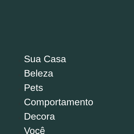
Variedades
Sua Casa
Sua Casa
Beleza
Beleza
Pets
Pets
Comportamento
Decora
Comportamento
Você
Política
Decora
Esporte
Cultura
Você