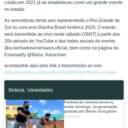
criado em 2021 já se estabeleceu como um grande evento
no estado.
As vencedoras deste ano representarão o Rio Grande do
Sul no concurso Rainha Brasil América 2024. O evento
será transmitido ao vivo neste sábado (29/07) a partir das
20h através do YouTube e das redes sociais do evento
@a.rainhadosulversaors.oficial, bem como na página da
Emanuelly @Manu. Kerschner
acompanhe aqui pelo link a transmissão ao vivo
https://youtube.com/live/BSmQABPw0dI?feature=share
Beleza
,
Variedades
Festival de cinema encerra,
neste domingo, programação
gratuita em Bento Gonçalves
27/07/2025