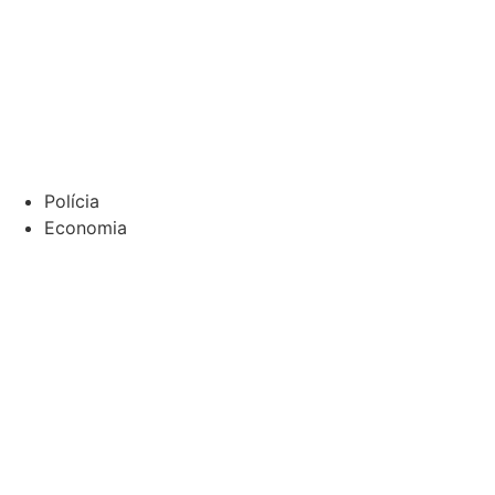
Polícia
Economia