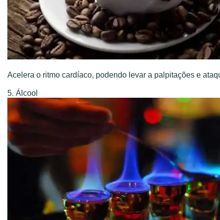
Acelera o ritmo cardíaco, podendo levar a palpitações e ataq
5. Álcool