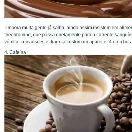
Embora muita gente já saiba, ainda assim insistem em alime
theobromine, que passa diretamente para a corrente sanguí
vômito, convulsões e diarreia costumam aparecer 4 ou 5 horas
4. Cafeína