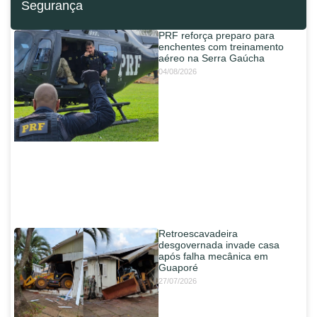
Segurança
PRF reforça preparo para
enchentes com treinamento
aéreo na Serra Gaúcha
04/08/2026
Retroescavadeira
desgovernada invade casa
após falha mecânica em
Guaporé
27/07/2026