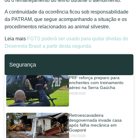
ou o remanejamento do felino durante o atendimento.
A continuidade da ocorrência ficou sob responsabilidade
da PATRAM, que segue acompanhando a situação e os
procedimentos relacionados ao animal silvestre.
Leia mais
FGTS poderá ser usado para quitar dívidas do
Desenrola Brasil a partir desta segunda
Segurança
PRF reforça preparo para
enchentes com treinamento
aéreo na Serra Gaúcha
04/08/2026
Retroescavadeira
desgovernada invade casa
após falha mecânica em
Guaporé
27/07/2026