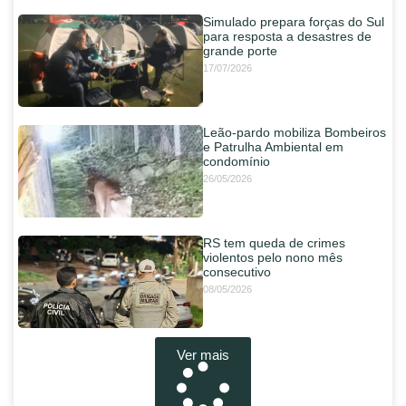
Simulado prepara forças do Sul
para resposta a desastres de
grande porte
17/07/2026
Leão-pardo mobiliza Bombeiros
e Patrulha Ambiental em
condomínio
26/05/2026
RS tem queda de crimes
violentos pelo nono mês
consecutivo
08/05/2026
Ver mais