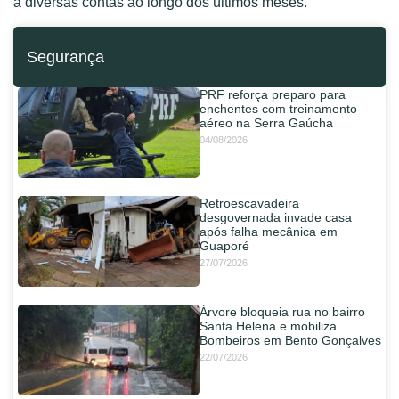
a diversas contas ao longo dos últimos meses.
Segurança
PRF reforça preparo para
enchentes com treinamento
aéreo na Serra Gaúcha
04/08/2026
Retroescavadeira
desgovernada invade casa
após falha mecânica em
Guaporé
27/07/2026
Árvore bloqueia rua no bairro
Santa Helena e mobiliza
Bombeiros em Bento Gonçalves
22/07/2026