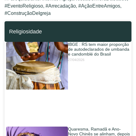
#EventoReligioso, #Arrecadação, #AçãoEntreAmigos,
#ConstruçãoDeIgreja
Religiosidade
IBGE : RS tem maior proporção
de autodeclarados de umbanda
e candomblé do Brasil
27/04/2026
Quaresma, Ramadã e Ano-
Novo Chinês se alinham, depois