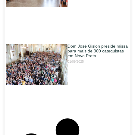
Dom José Gislon preside missa
para mais de 900 catequistas
em Nova Prata
01/09/2025