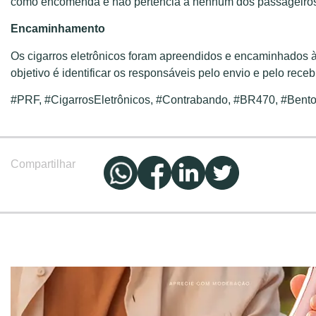
como encomenda e não pertencia a nenhum dos passageiros 
Encaminhamento
Os cigarros eletrônicos foram apreendidos e encaminhados à 
objetivo é identificar os responsáveis pelo envio e pelo recebi
#PRF, #CigarrosEletrônicos, #Contrabando, #BR470, #Bent
Compartilhar