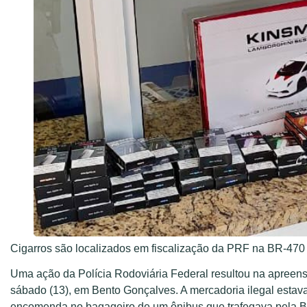
Cigarros são localizados em fiscalização da PRF na BR-470
Uma ação da Polícia Rodoviária Federal resultou na apreen
sábado (13), em Bento Gonçalves. A mercadoria ilegal esta
encomenda no bagageiro de um ônibus que trafegava pela 