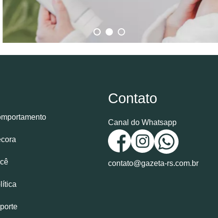
Contato
mportamento
Canal do Whatsapp
cora
cê
contato@gazeta-rs.com.br
lítica
porte