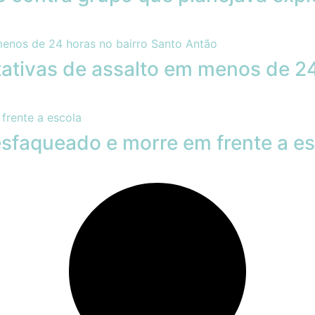
ativas de assalto em menos de 24
sfaqueado e morre em frente a es