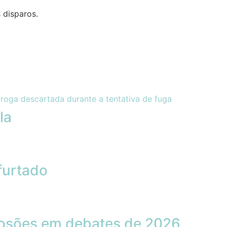
s disparos.
la
furtado
losões em debates de 2026