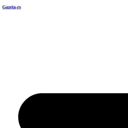
Ir
Gazeta-rs
para
o
conteúdo