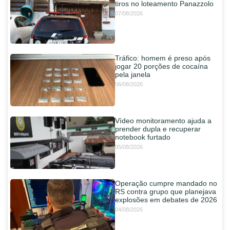
tiros no loteamento Panazzolo
07/08/2026
Tráfico: homem é preso após
jogar 20 porções de cocaína
pela janela
06/08/2026
Vídeo monitoramento ajuda a
prender dupla e recuperar
notebook furtado
05/08/2026
Operação cumpre mandado no
RS contra grupo que planejava
explosões em debates de 2026
04/08/2026