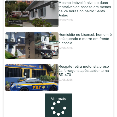
Mesmo imóvel é alvo de duas
tentativas de assalto em menos
de 24 horas no bairro Santo
Antão
02/08/2026
Homicídio no Licorsul: homem é
esfaqueado e morre em frente
a escola
02/08/2026
Resgate retira motorista preso
às ferragens após acidente na
BR-470
01/08/2026
Ver mais