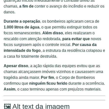
guarnição iniciou imediatamente o combate direto às
chamas,
a fim de
conter o avanço do incêndio e reduzir os
danos.
Durante a operação
, os bombeiros aplicaram cerca de
1.000 litros de água
, o que permitiu extinguir todos os
focos remanescentes.
Além disso
, eles realizaram o
rescaldo com atenção redobrada,
para evitar que
novos
focos surgissem após o controle inicial.
Por causa da
intensidade do fogo
, a estrutura da residência colapsou e
a casa foi totalmente destruída.
Apesar disso
, a ação rápida das equipes evitou que as
chamas alcançassem imóveis vizinhos e causassem uma
tragédia ainda maior.
Por fim
, o Corpo de Bombeiros
confirmou que
ninguém ficou ferido
durante a ocorrência.
Assim
, o caso terminou apenas com prejuízos materiais.
🖼️ Alt text da imagem