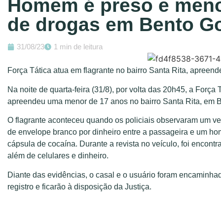
Homem é preso e menor
de drogas em Bento G
31/08/23
1 min de leitura
Força Tática atua em flagrante no bairro Santa Rita, apreend
Na noite de quarta-feira (31/8), por volta das 20h45, a Forç
apreendeu uma menor de 17 anos no bairro Santa Rita, em Be
O flagrante aconteceu quando os policiais observaram um ve
de envelope branco por dinheiro entre a passageira e um 
cápsula de cocaína. Durante a revista no veículo, foi encon
além de celulares e dinheiro.
Diante das evidências, o casal e o usuário foram encaminha
registro e ficarão à disposição da Justiça.