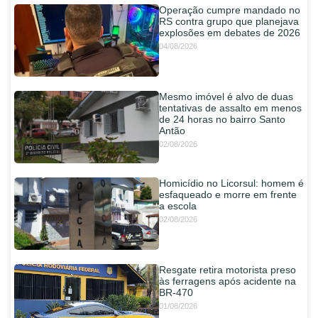
Operação cumpre mandado no
RS contra grupo que planejava
explosões em debates de 2026
04/08/2026
Mesmo imóvel é alvo de duas
tentativas de assalto em menos
de 24 horas no bairro Santo
Antão
02/08/2026
Homicídio no Licorsul: homem é
esfaqueado e morre em frente
a escola
02/08/2026
Resgate retira motorista preso
às ferragens após acidente na
BR-470
01/08/2026