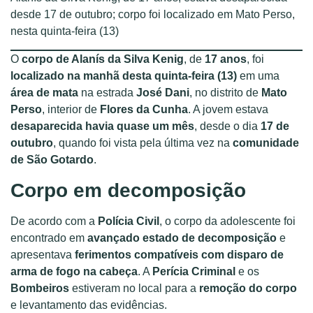
desde 17 de outubro; corpo foi localizado em Mato Perso,
nesta quinta-feira (13)
O
corpo de Alanís da Silva Kenig
, de
17 anos
, foi
localizado na manhã desta quinta-feira (13)
em uma
área de mata
na estrada
José Dani
, no distrito de
Mato
Perso
, interior de
Flores da Cunha
. A jovem estava
desaparecida havia quase um mês
, desde o dia
17 de
outubro
, quando foi vista pela última vez na
comunidade
de São Gotardo
.
Corpo em decomposição
De acordo com a
Polícia Civil
, o corpo da adolescente foi
encontrado em
avançado estado de decomposição
e
apresentava
ferimentos compatíveis com disparo de
arma de fogo na cabeça
. A
Perícia Criminal
e os
Bombeiros
estiveram no local para a
remoção do corpo
e levantamento das evidências.