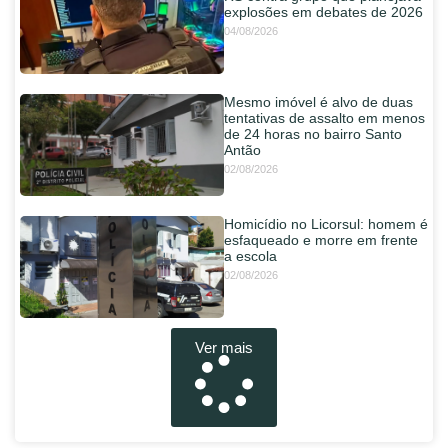
explosões em debates de 2026
04/08/2026
Mesmo imóvel é alvo de duas
tentativas de assalto em menos
de 24 horas no bairro Santo
Antão
02/08/2026
Homicídio no Licorsul: homem é
esfaqueado e morre em frente
a escola
02/08/2026
Ver mais