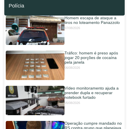
Polícia
Homem escapa de ataque a
tiros no loteamento Panazzolo
07/08/2026
Tráfico: homem é preso após
jogar 20 porções de cocaína
pela janela
06/08/2026
Vídeo monitoramento ajuda a
prender dupla e recuperar
notebook furtado
05/08/2026
Operação cumpre mandado no
RS contra grupo que planejava