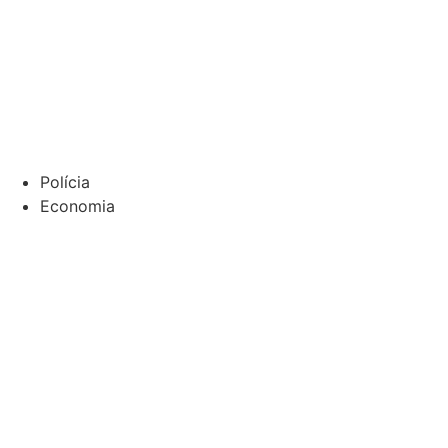
Polícia
Economia