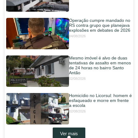
Operação cumpre mandado no
RS contra grupo que planejava
explosões em debates de 2026
04/08/2026
Mesmo imóvel é alvo de duas
tentativas de assalto em menos
de 24 horas no bairro Santo
Antão
02/08/2026
Homicídio no Licorsul: homem é
esfaqueado e morre em frente
a escola
02/08/2026
Ver mais