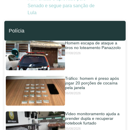
Senado e segue para sanção de
Lula
Polícia
Homem escapa de ataque a
tiros no loteamento Panazzolo
07/08/2026
Tráfico: homem é preso após
jogar 20 porções de cocaína
pela janela
06/08/2026
Vídeo monitoramento ajuda a
prender dupla e recuperar
notebook furtado
05/08/2026