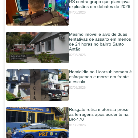
RS contra grupo que planejava
explosões em debates de 2026
04/08/2026
Mesmo imóvel é alvo de duas
tentativas de assalto em menos
de 24 horas no bairro Santo
Antão
02/08/2026
Homicídio no Licorsul: homem é
esfaqueado e morre em frente
a escola
02/08/2026
Resgate retira motorista preso
às ferragens após acidente na
BR-470
01/08/2026