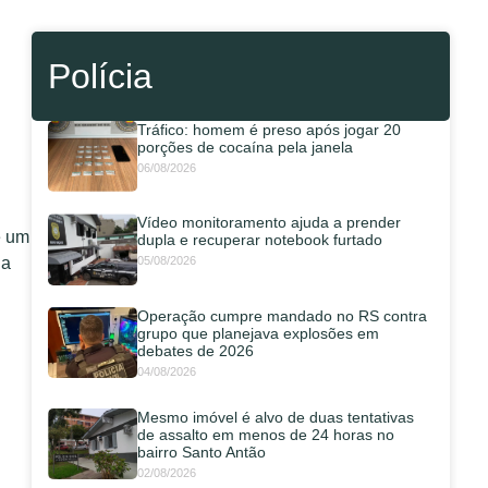
Polícia
Tráfico: homem é preso após jogar 20
porções de cocaína pela janela
06/08/2026
Vídeo monitoramento ajuda a prender
e um
dupla e recuperar notebook furtado
05/08/2026
 a
Operação cumpre mandado no RS contra
grupo que planejava explosões em
debates de 2026
04/08/2026
Mesmo imóvel é alvo de duas tentativas
de assalto em menos de 24 horas no
bairro Santo Antão
02/08/2026