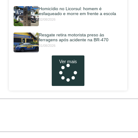
Homicídio no Licorsul: homem é
esfaqueado e morre em frente a escola
02/08/2026
Resgate retira motorista preso às
ferragens após acidente na BR-470
01/08/2026
Ver mais