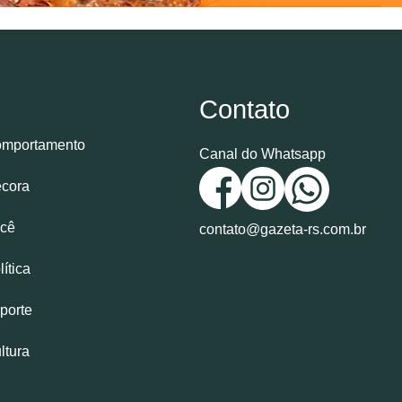
Contato
mportamento
Canal do Whatsapp
cora
cê
contato@gazeta-rs.com.br
lítica
porte
ltura