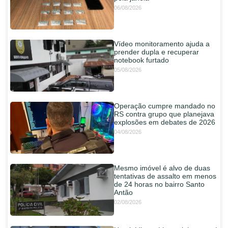
06/08/2026
Vídeo monitoramento ajuda a
prender dupla e recuperar
notebook furtado
05/08/2026
Operação cumpre mandado no
RS contra grupo que planejava
explosões em debates de 2026
04/08/2026
Mesmo imóvel é alvo de duas
tentativas de assalto em menos
de 24 horas no bairro Santo
Antão
02/08/2026