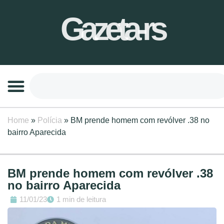
Gazeta-rs
Home
»
Polícia
»
BM prende homem com revólver .38 no
bairro Aparecida
BM prende homem com revólver .38
no bairro Aparecida
11/01/23
1 min de leitura