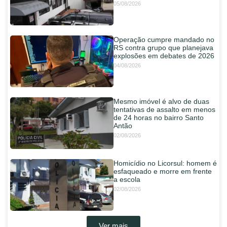
05/08/2026
Operação cumpre mandado no
RS contra grupo que planejava
explosões em debates de 2026
04/08/2026
Mesmo imóvel é alvo de duas
tentativas de assalto em menos
de 24 horas no bairro Santo
Antão
02/08/2026
Homicídio no Licorsul: homem é
esfaqueado e morre em frente
a escola
02/08/2026
Ver mais