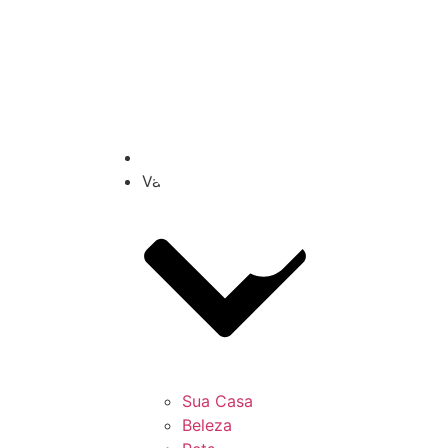
Seu bolso
Feira
Vinhos
Direito
Rural
Variedades
Sua Casa
Beleza