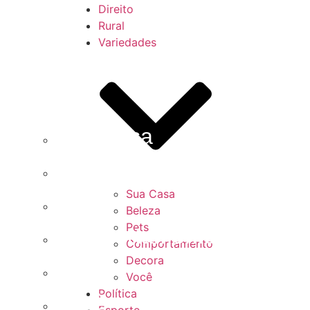
Direito
Rural
Variedades
Sua Casa
Beleza
Sua Casa
Pets
Beleza
Pets
Comportamento
Comportamento
Decora
Decora
Você
Política
Você