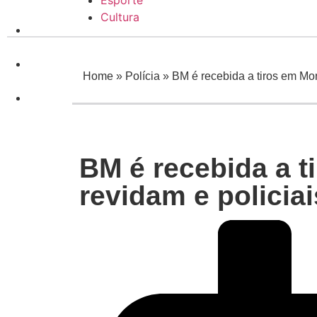
Esporte
Cultura
Política
Esporte
Home
»
Polícia
»
BM é recebida a tiros em Mon
Cultura
BM é recebida a t
revidam e policia