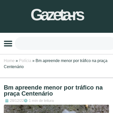
Gazeta-rs
Home
»
Polícia
»
Bm apreende menor por tráfico na praça
Centenário
Bm apreende menor por tráfico na
praça Centenário
28/12/22
1 min de leitura